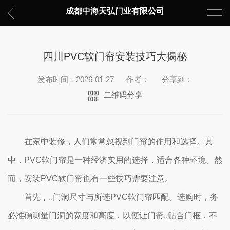
成都中海天弘门业有限公司
四川PVC软门帘安装技巧大揭秘
发布时间：2026-01-27
作者：
分享到：
二维码分享
在家中装修，人们常常忽视到门帘的作用和选择。其
中，PVC软门帘是一种经济实用的选择，适合各种环境。然
而，安装PVC软门帘也有一些技巧需要注意。
首先，..门洞尺寸与所选PVC软门帘匹配。选购时，务
必准确测量门洞的宽度和高度，以便让门帘..贴合门框，不