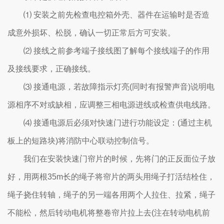
⑴ 安装之前先检查电控箱外壳、器件在运输时是否造
成意外损坏、松脱，确认一切正常后方可安装。
⑵ 接线之前参考端子接线图了解每个接线端子的作用
及接线要求，正确接线。
⑶ 接通电源，若故障指示灯亮(同时有报警声音)说明电
源相序不对或缺相，应调整三相电源进线或检查供电线路。
⑷ 接通电源后必须对快速门进行功能设定：(通过主机
板上的短路块)将消防中心联动控制信号。
我们在安装快速门帘片的时候，先将门的正反面位子放
好，用两根35m长的绳子将帘片的两头用绳子打活结栓住，
绳子挠住转轴，绳子的另一端各用两个人拉住、拉紧，绳子
不能松，然后转动电机将整卷帘片拉上去(注在转动电机前